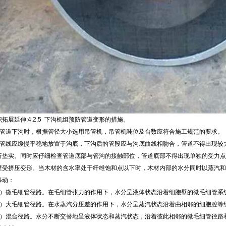
拓展延伸:4.2.5 下沟机组预防管道变形的措施。
）管道下沟时，根据管径大小选用吊管机，吊管机吨位及台数应符合施工规范的要求。
）管线应缓慢平稳地放置于沟底，下沟后的管段应与沟底曲线相吻合，管道不得出现较
行垫实。同时应仔细检查管道底部与管沟的接触部位，管道底部不得出现单独的受力点
壁受挤压变形。当木材的含水率处于纤维饱和点以下时，木材内部的水分同时以蒸汽和
移动：
1）微毛细管径路。在毛细管张力的作用下，水分呈液体状态沿着细胞壁的微毛细管系
2）大毛细管径路。在水蒸汽分压差的作用下，水分呈蒸汽状态沿着由相邻的细胞腔等
3）混合径路。水分不断交替地呈液体状态和蒸汽状态，沿着彼此相邻的微毛细管径路