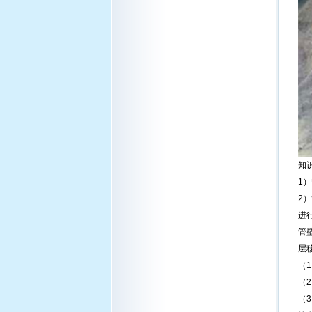
知识
1
2
进
管
层
（
（
（