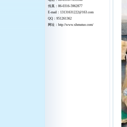
传真：86-0316-5962877
E-mail：
13131631222
@163.com
QQ：951261362
网址：
http://www.xhmutuo.com/