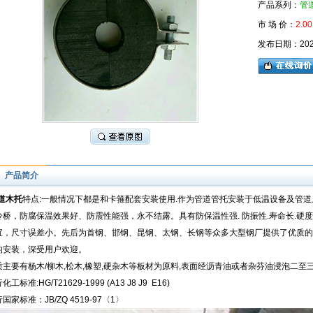
产品系列：
管
市 场 价：
2.00
发布日期：2026-
产品简介
道木托
特点:一般情况下都是和卡箍配套安装使用.作为管道管托安装于低温设备及管道上面,角度
冷桥，防腐保温效果好、防震性能强，永不结露。具有防保温性强. 防振性.寿命长.硬度
宜，尺寸误差小。先后为首钢、邯钢、昆钢、太钢、长钢等众多大型钢厂提供了优质的
的安装，深受用户欢迎。
质主要有杨木/柳木,松木,橡塑,硬杂木等板材为原料,表面经沥青油或者杂芬油浸泡二至三
化工标准:HG/T21629-1999 (A13 J8 J9 E16)
国家标准：JB/ZQ 4519-97〈1〉