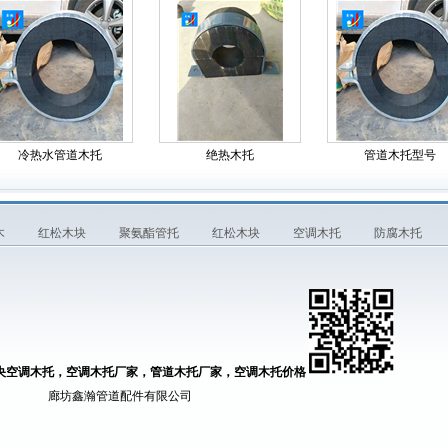
冷热水管道木托
绝热木托
管道木托型号
木
红松木块
聚氨酯管托
红松木块
空调木托
防腐木托
央空调木托，空调木托厂家，管道木托厂家，空调木托价格
道配件有限公司