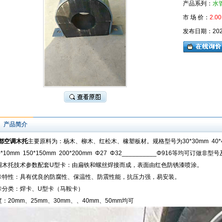
产品系列：
水
市 场 价：
2.00
发布日期：2026-
产品简介
都空调木托
主要原料为：杨木、柳木、红松木、橡塑板材。规格型号为30*30mm 40*40mm
0*10mm 150*150mm 200*200mm Φ27 Φ32__________Φ916等均
调木托技术参数配套U型卡：由扁铁和螺丝焊接而成，表面由红色防锈漆喷涂。
卡特性：具有优良的防腐性、保温性、防震性能，抗压力强，易安装。
卡分类：焊卡、U型卡（马鞍卡）
：20mm、25mm、30mm、、40mm、50mm均可