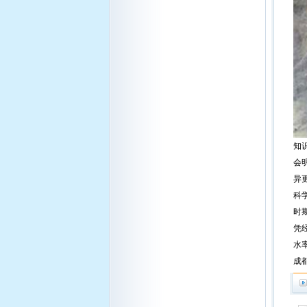
知
会
异
科
时
凭
水
成