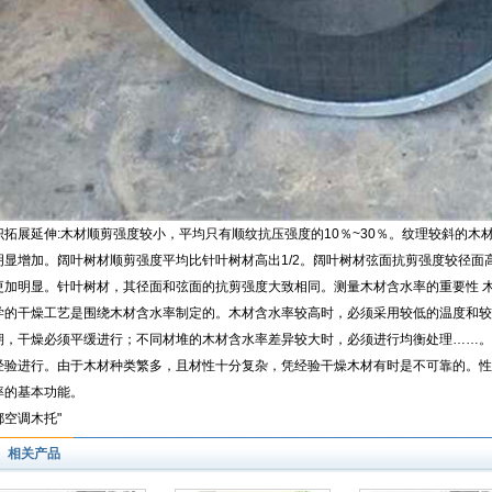
识拓展延伸:木材顺剪强度较小，平均只有顺纹抗压强度的10％~30％。纹理较斜的木
明显增加。阔叶树材顺剪强度平均比针叶树材高出1/2。阔叶树材弦面抗剪强度较径面高
更加明显。针叶树材，其径面和弦面的抗剪强度大致相同。测量木材含水率的重要性 
学的干燥工艺是围绕木材含水率制定的。木材含水率较高时，必须采用较低的温度和较
期，干燥必须平缓进行；不同材堆的木材含水率差异较大时，必须进行均衡处理……。
经验进行。由于木材种类繁多，且材性十分复杂，凭经验干燥木材有时是不可靠的。性
率的基本功能。
都空调木托"
相关产品