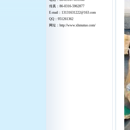
传真：86-0316-5962877
E-mail：
13131631222
@163.com
QQ：951261362
网址：
http://www.xhmutuo.com/