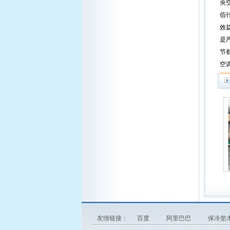
央
佰
效
是
节
空
友情链接：
百度
阿里巴巴
保冷垫