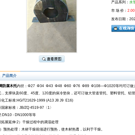
产品系列：
水
市 场 价：
2.00
发布日期：2026-
产品简介
调防腐木托
内径：Φ27 Φ34 Φ43 Φ48 Φ60 Φ76 Φ89 Φ108—Φ1020
托，支撑块及60度、45度、120度的保冷垫块，还可订做大管道管托、塑料管托、铝
化工标准:HG/T21629-1999 (A13 J8 J9 E16)
国家标准：JB/ZQ 4519-97〈1〉
:DN10 - DN1000等等
识拓展延伸:2）干燥过程中的调湿处理
）预热处理：木材干燥前须进行预热，使木材热透，以利于干燥。