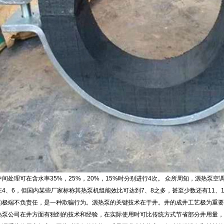
间处理可在含水率35%，25%，20%，15%时分别进行4次。 众所周知，源热泵
在4、6，但国内某些厂家标称其热泵机组能效比可达到7、8之多，甚至少数还有11、
的极端不负责任，是一种欺骗行为。源热泵的关键技术在于井。井的成井工艺极为重要
热泵公司在井方面有独到的技术和经验，在实际使用时可比传统方式节省部分井用量，