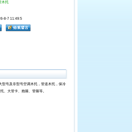
管木托
8-7 11:49:5
等均可订做大型号及非型号空调木托，管道木托，保冷
管托、大管卡、抱箍、管箍等。