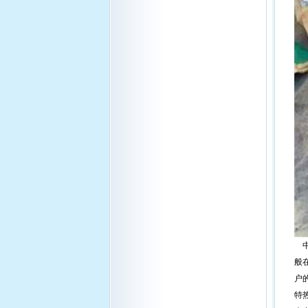
中
般
户
特