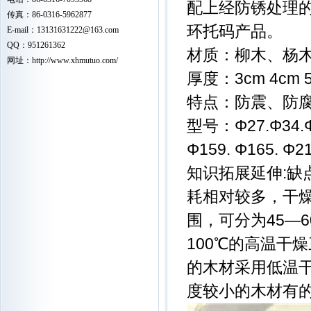
配上经防锈处理
传真：86-0316-5962877
环托码产品。
E-mail：
13131631222
@163.com
QQ：951261362
材质：柳木、杨
网址：
http://www.xhmutuo.com/
厚度：3cm 4cm 
特点：防震、防
型号：Φ27.Φ34.Φ4
Φ159. Φ165. Φ
知识拓展延伸:
耗相对较多，干
围，可分为45—
100℃的高温干
的木材采用低温
度较小的木材有